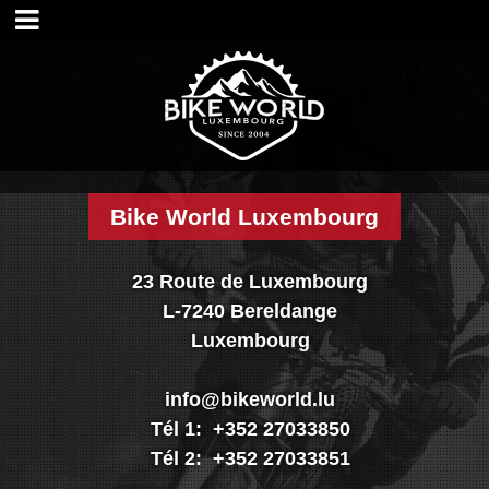
Accueil
Magasin
Visite shop
Historique
Nos services
Nos marques
Bike World Luxembourg
Nos réalisations
Nouveautés
23 Route de Luxembourg
Promo
L-7240 Bereldange
Vélos
Luxembourg
Pièces
Accessoires
info@bikeworld.lu
Textiles & casques
Tél 1: +352 27033850
Occasions
Tél 2: +352 27033851