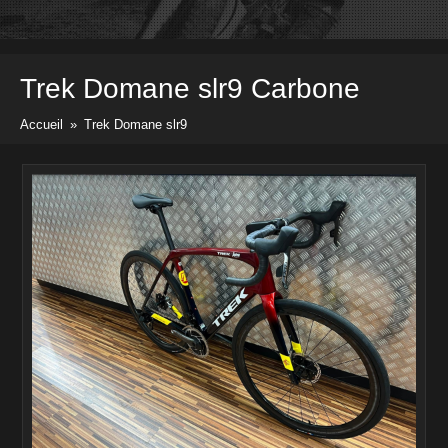
Vélos
Pièces & Accessoires
Prix & docs
Trek
Domane slr9 Carbone
Listes des prix
Divers docs
Accueil
»
Trek Domane slr9
Newsletter
Contact