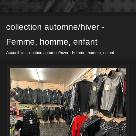
Vélos
Pièces & Accessoires
Prix & docs
collection automne/hiver -
Listes des prix
Divers docs
Femme, homme, enfant
Newsletter
Accueil
»
collection automne/hiver - Femme, homme, enfant
Contact