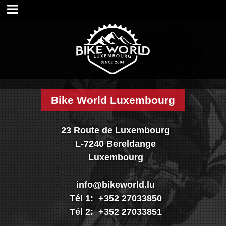
Accueil
Magasin
Visite shop
Historique
Nos services
Nos marques
Bike World Luxembourg
Nos réalisations
Nouveautés
23 Route de Luxembourg
Promo
L-7240 Bereldange
Vélos
Luxembourg
Pièces
Accessoires
info@bikeworld.lu
Textiles & casques
Tél 1: +352 27033850
Occasions
Tél 2: +352 27033851