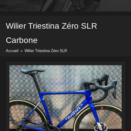
Vélos
Pièces & Accessoires
Prix & docs
Wilier Triestina
Zéro SLR
Listes des prix
Divers docs
Carbone
Newsletter
Accueil
»
Wilier Triestina Zéro SLR
Contact