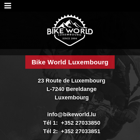
Accueil
Magasin
Visite shop
Historique
Nos services
Nos marques
Bike World Luxembourg
Nos réalisations
Nouveautés
23 Route de Luxembourg
Promo
L-7240 Bereldange
Vélos
Luxembourg
Pièces
Accessoires
info@bikeworld.lu
Textiles & casques
Tél 1: +352 27033850
Occasions
Tél 2: +352 27033851