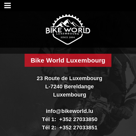
Accueil
Magasin
Visite shop
Historique
Nos services
Nos marques
Bike World Luxembourg
Nos réalisations
Nouveautés
23 Route de Luxembourg
Promo
L-7240 Bereldange
Vélos
Luxembourg
Pièces
Accessoires
info@bikeworld.lu
Textiles & casques
Tél 1: +352 27033850
Occasions
Tél 2: +352 27033851