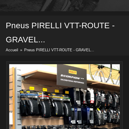
Vélos
Pièces & Accessoires
Prix & docs
Pneus PIRELLI
VTT-ROUTE -
Listes des prix
Divers docs
GRAVEL...
Newsletter
Accueil
»
Pneus PIRELLI VTT-ROUTE - GRAVEL...
Contact