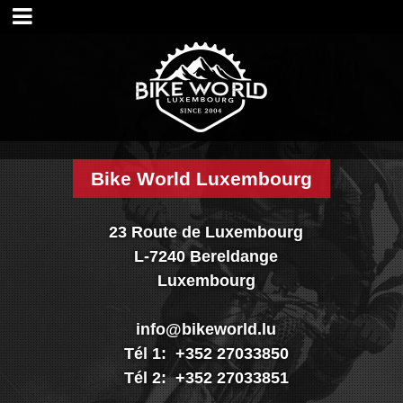
Accueil
Magasin
Visite shop
Historique
Nos services
Nos marques
Bike World Luxembourg
Nos réalisations
Nouveautés
23 Route de Luxembourg
Promo
L-7240 Bereldange
Vélos
Luxembourg
Pièces
Accessoires
info@bikeworld.lu
Textiles & casques
Tél 1: +352 27033850
Occasions
Tél 2: +352 27033851