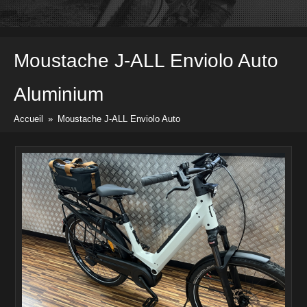
Vélos
Pièces & Accessoires
Prix & docs
Moustache
J-ALL Enviolo Auto
Listes des prix
Divers docs
Aluminium
Newsletter
Accueil
»
Moustache J-ALL Enviolo Auto
Contact