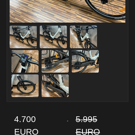
4.700
5.995
-
EURO
EURO