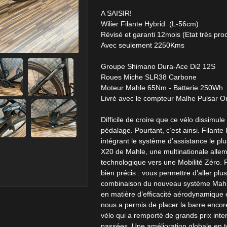
A SAISIR!
Wilier Filante Hybrid (L-56cm)
Révisé et garanti 12mois (Etat très pro
Avec seulement 2250Kms
Groupe Shimano Dura-Ace Di2 12S
Roues Miche SLR38 Carbone
Moteur Mahle 65Nm - Batterie 250Wh
Livré avec le compteur Malhe Pulsar 
Difficile de croire que ce vélo dissimul
pédalage. Pourtant, c’est ainsi. Filante
intégrant le système d’assistance le p
X20 de Mahle, une multinationale allem
technologique vers une Mobilité Zéro. F
bien précis : vous permettre d’aller plus
combinaison du nouveau système Mahl
en matière d’efficacité aérodynamique e
nous a permis de placer la barre encor
vélo qui a remporté de grands prix int
passées. Une amélioration globale en 