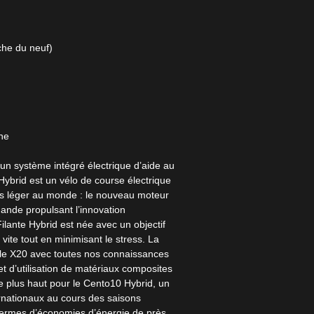
che du neuf)
One
e un système intégré électrique d’aide au
 Hybrid est un vélo de course électrique
lus léger au monde : le nouveau moteur
ande propulsant l’innovation
ilante Hybrid est née avec un objectif
 vite tout en minimisant le stress. La
e X20 avec toutes nos connaissances
t d’utilisation de matériaux composites
e plus haut pour le Cento10 Hybrid, un
ernationaux au cours des saisons
termes d’économies d’énergie de près