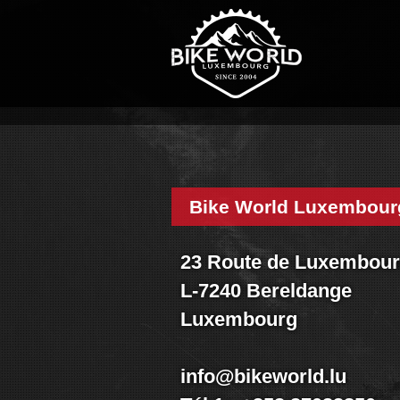
Accueil
Magasin
Visite shop
Historique
Nos services
Nos marques
Nos réalisations
Bike World Luxembour
Nouveautés
Promo
23 Route de Luxembou
Vélos
L-7240 Bereldange
Pièces
Luxembourg
Accessoires
Textiles & casques
Occasions
info@bikeworld.lu