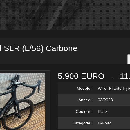
id SLR (L/56) Carbone
5.900 EURO
11
-
Modèle :
Wilier Filante Hy
Année :
03/2023
Couleur :
Black
Catégorie :
E-Road