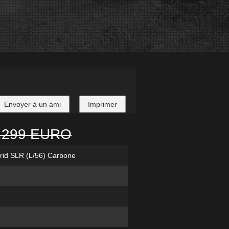
Envoyer à un ami
Imprimer
.299 EURO
brid SLR (L/56) Carbone