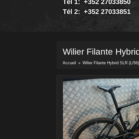
Tél 1: +352 27033850
Vélos
Pièces & Accessoires
Tél 2: +352 27033851
Prix & docs
Listes des prix
Divers docs
Newsletter
Wilier
Filante Hybr
Contact
Accueil
»
Wilier Filante Hybrid SLR (L/56)