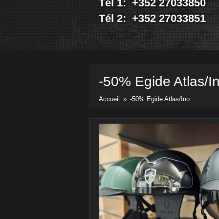
Tél 1: +352 27033850
Vélos
Pièces & Accessoires
Tél 2: +352 27033851
Prix & docs
Listes des prix
Divers docs
Newsletter
-50% Egide
Atlas/I
Contact
Accueil
»
-50% Egide Atlas/Ino