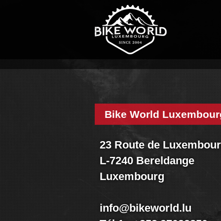
Accueil
Magasin
Visite shop
Historique
Nos services
Nos marques
Nos réalisations
Bike World Luxembour
Nouveautés
Promo
23 Route de Luxembou
Vélos
L-7240 Bereldange
Pièces
Luxembourg
Accessoires
Textiles & casques
Occasions
info@bikeworld.lu