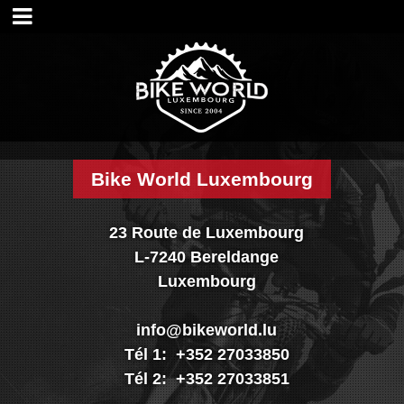
Accueil
Magasin
Visite shop
Historique
Nos services
Nos marques
Bike World Luxembourg
Nos réalisations
Nouveautés
23 Route de Luxembourg
Promo
L-7240 Bereldange
Vélos
Luxembourg
Pièces
Accessoires
info@bikeworld.lu
Textiles & casques
Tél 1: +352 27033850
Occasions
Tél 2: +352 27033851