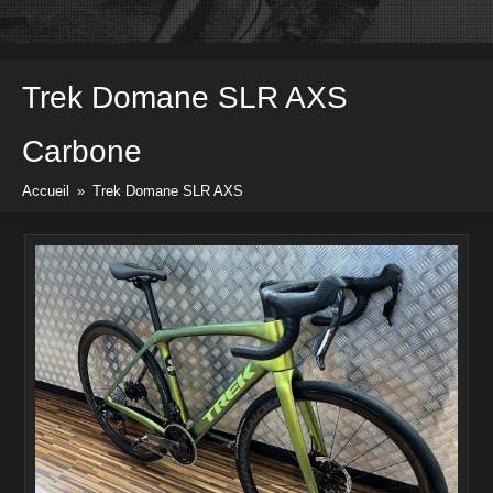
Vélos
Pièces & Accessoires
Prix & docs
Trek
Domane SLR AXS
Listes des prix
Divers docs
Carbone
Newsletter
Accueil
»
Trek Domane SLR AXS
Contact